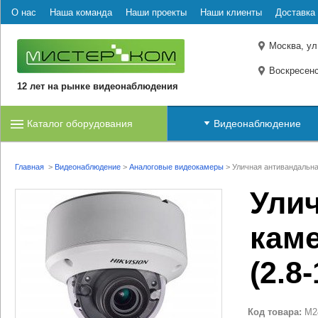
О нас
Наша команда
Наши проекты
Наши клиенты
Доставка 
Москва, ул
Воскресенс
12 лет на рынке видеонаблюдения
Каталог оборудования
Видеонаблюдение
Главная
>
Видеонаблюдение
>
Аналоговые видеокамеры
>
Уличная антивандальна
Улич
каме
(2.8-
Код товара:
M2