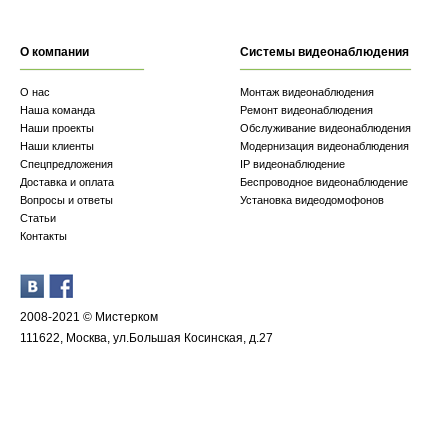
О компании
Системы видеонаблюдения
О нас
Монтаж видеонаблюдения
Наша команда
Ремонт видеонаблюдения
Наши проекты
Обслуживание видеонаблюдения
Наши клиенты
Модернизация видеонаблюдения
Спецпредложения
IP видеонаблюдение
Доставка и оплата
Беспроводное видеонаблюдение
Вопросы и ответы
Установка видеодомофонов
Статьи
Контакты
2008-2021 © Мистерком
111622, Москва, ул.Большая Косинская, д.27