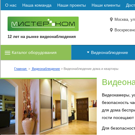
О нас
Наша команда
Наши проекты
Наши клиенты
Дост
Москва, ул
Воскресенс
12 лет на рынке видеонаблюдения
Каталог оборудования
Видеонаблюдение
Главная
>
Видеонаблюдение
>
Видеонаблюдение дома и квартиры
Видеона
Видеокамеры, у
безопасность ча
для дома беспри
гости посещают
Для безопаснос