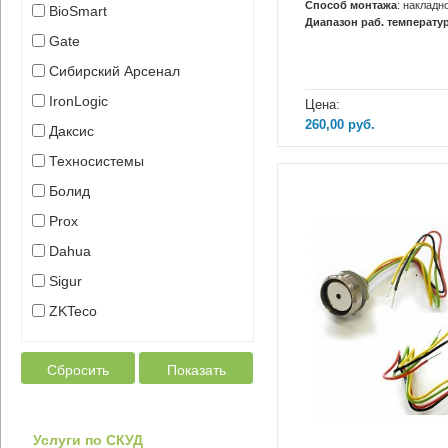
Способ монтажа
: накладн
BioSmart
Диапазон раб. температур
Gate
Сибирский Арсенал
IronLogic
Цена:
260,00
руб.
Даксис
Техносистемы
Болид
Prox
Dahua
Sigur
ZKTeco
Сбросить
Показать
Услуги по СКУД