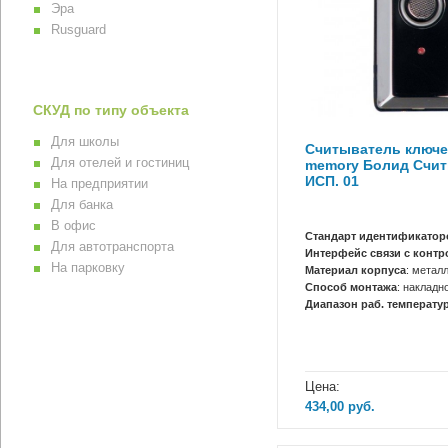
Эра
Rusguard
СКУД по типу объекта
Для школы
Считыватель ключе
Для отелей и гостиниц
memory Болид Счит
ИСП. 01
На предприятии
Для банка
В офис
Стандарт идентификатор
Для автотранспорта
Интерфейс связи с конт
На парковку
Материал корпуса
: метал
Способ монтажа
: накладн
Диапазон раб. температур
Цена:
434,00
руб.