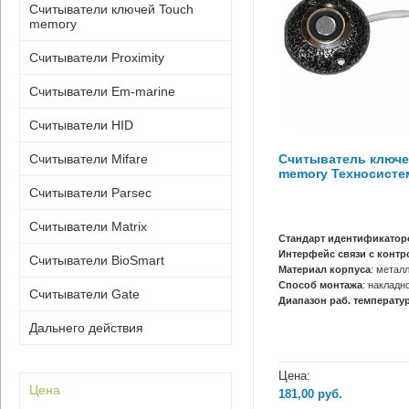
Считыватели ключей Touch
memory
Считыватели Proximity
Считыватели Em-marine
Считыватели HID
Считыватель ключе
Считыватели Mifare
memory Техносисте
Считыватели Parsec
Считыватели Matrix
Стандарт идентификатор
Интерфейс связи с конт
Считыватели BioSmart
Материал корпуса
: метал
Способ монтажа
: накладн
Считыватели Gate
Диапазон раб. температур
Дальнего действия
Цена:
Цена
181,00
руб.