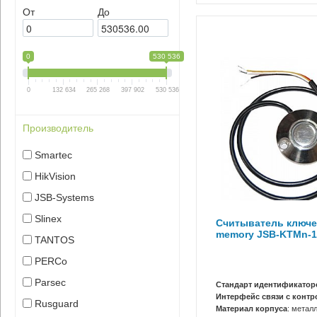
От
До
0
530 536
0
132 634
265 268
397 902
530 536
Производитель
Smartec
HikVision
JSB-Systems
Slinex
Считыватель ключе
memory JSB-KTMn-1
TANTOS
PERCo
Parsec
Стандарт идентификатор
Интерфейс связи с конт
Rusguard
Материал корпуса
: метал