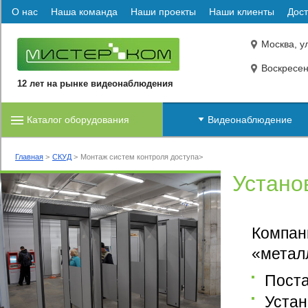
О нас
Наша команда
Наши проекты
Наши клиенты
Дост
Москва, ул
Воскресенс
12 лет на рынке видеонаблюдения
Каталог оборудования
Видеонаблюдение
Главная
СКУД
Монтаж систем контроля доступа
Устано
Компан
«метал
Поста
Устан