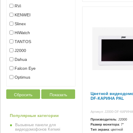
RVi
KENWEI
Slinex
HiWatch
TANTOS
J2000
Dahua
Falcon Eye
Optimus
Цветной видеодомо
Сбросить
Показать
DF-КАРИНА PAL
Артикул: J2000-DF-КАРИНА
Популярные категории
Производитель
: J2000
Размер монитора
: 7"
Вызывные панели для
видеодомофонов Kenwei
Тип экрана
: цветной