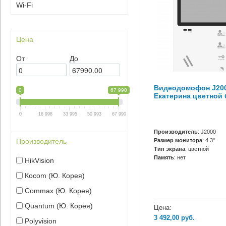
Wi-Fi
Цена
От
До
Видеодомофон J20
0
67 990
Екатерина цветной 
0
16 998
33 995
50 993
67 990
Производитель
: J2000
Размер монитора
: 4.3"
Производитель
Тип экрана
: цветной
Память
: нет
HikVision
Кocom (Ю. Корея)
Сommax (Ю. Корея)
Quantum (Ю. Корея)
Цена:
3 492,00
руб.
Polyvision