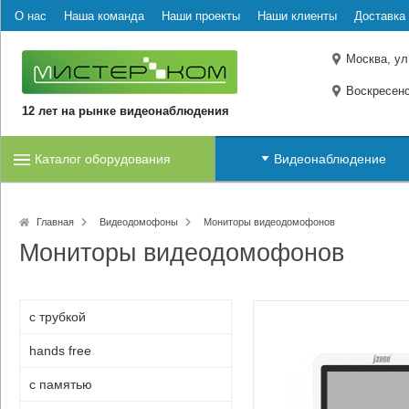
О нас
Наша команда
Наши проекты
Наши клиенты
Доставка 
Москва, ул
Воскресенс
12 лет на рынке видеонаблюдения
Каталог оборудования
Видеонаблюдение
Главная
Видеодомофоны
Мониторы видеодомофонов
Мониторы видеодомофонов
с трубкой
hands free
с памятью