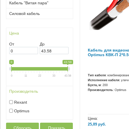
Кабель "Витая пара"
Силовой кабель
Цена
От
До
Кабель для видеон
Optimus КВК-П 2*0.5
0
43.58
Тип кабеля
: комбинирова
0
11
22
33
43.58
Исполнение кабеля
: улич
Бухта, м
: 200
Производитель
: Optimus
Производитель
Rexant
Optimus
Цена:
25,89
руб.
Сбросить
Показать