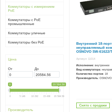
Коммутаторы с измерением
PoE
Коммутаторы с PoE
промышленные
Коммутаторы уличные
Коммутаторы без РоЕ
Внутренний 18-пор
неуправляемый ко
OSNOVO SW-61622/
Артикул: 11014
Цена
Исполнение
: внутреннее
От
До
Вид коммутатора
: неупра
Количество портов
: 18
Производитель
: OSNOVO
0
20 584.56
0
5 146
10 292
15 438
20 584.56
Снято с продажи
Производитель