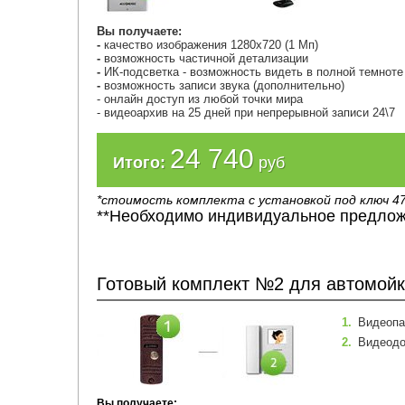
Вы
получаете:
-
качество изображения 1280х720 (1 Мп)
-
возможность частичной детализации
-
ИК-подсветка - возможность видеть в полной темнот
-
возможность записи звука (дополнительно)
- онлайн доступ из любой точки мира
- видеоархив на 25 дней при непрерывной записи 24\7
24 740
Итого:
руб
*стоимость комплекта с установкой под ключ 47
**Необходимо индивидуальное предлож
Готовый комплект №2 для автомой
1.
Видеопа
2.
Видеодо
Вы получаете: