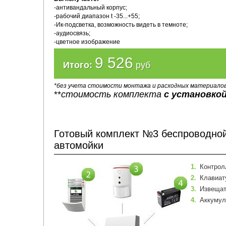
-антивандальный корпус;
-рабочий диапазон t -35...+55;
-Ик-подсветка, возможность видеть в темноте;
-аудиосвязь;
-цветное изображение
9 526
Итого:
руб
*без учета стоимости монтажа и расходных материало
**
стоимость комплекта
с установкой
Готовый комплект №3 беспроводной
автомойки
1.
Конт
2.
Клавиат
3.
Извещат
4.
Аккумуля