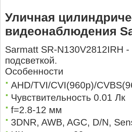
Уличная цилиндриче
видеонаблюдения Sa
Sarmatt SR-N130V2812IRH -
подсветкой.
Особенности
AHD/TVI/CVI(960р)/CVBS(9
Чувствительность 0.01 Лк
f=2.8-12 мм
3DNR, AWB, AGC, D/N, Se