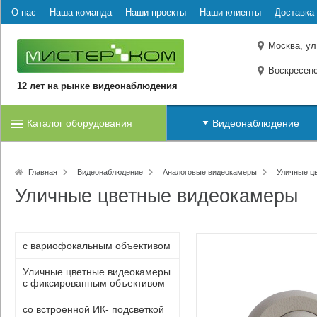
О нас
Наша команда
Наши проекты
Наши клиенты
Доставка 
Москва, ул
Воскресенс
12 лет на рынке видеонаблюдения
Каталог оборудования
Видеонаблюдение
Главная
Видеонаблюдение
Аналоговые видеокамеры
Уличные ц
Уличные цветные видеокамеры
с вариофокальным объективом
Уличные цветные видеокамеры
c фиксированным объективом
со встроенной ИК- подсветкой