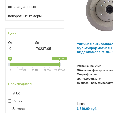
антивандальные
поворотные камеры
Цена
От
До
Уличная антиванда
мультиформатная 1
видеокамера МВК-0
0
70 237.05
Разрешение
: 2 Мп
Объектив
: фиксированный
0
17 559
35 119
52 678
70 237.05
Микрофон
: нет
ИК-подсветка
: нет
Диапазон раб. температур
Производитель
МВК
VidStar
Цена:
Sarmatt
6 610,00
руб.