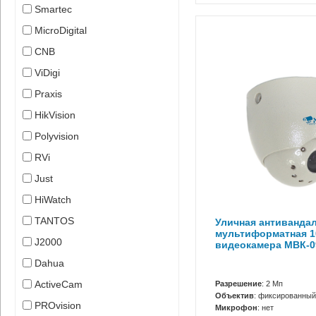
Smartec
MicroDigital
CNB
ViDigi
Praxis
HikVision
Polyvision
RVi
Just
HiWatch
TANTOS
Уличная антиванда
мультиформатная 1
J2000
видеокамера МВК-
Dahua
ActiveCam
Разрешение
: 2 Мп
Объектив
: фиксированный
PROvision
Микрофон
: нет