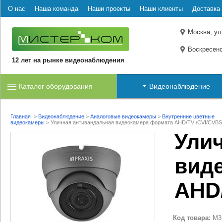
О нас
Наша команда
Наши проекты
Наши клиенты
Доставка 
Москва, ул
Воскресенс
12 лет на рынке видеонаблюдения
Каталог оборудования
Видеонаблюдение
Главная
>
Видеонаблюдение
>
Аналоговые видеокамеры
>
Внутренние цветные
видеокамеры
>
Уличная антивандальная видеокамера формата AHD/TVI/CVI/CVBS
Ули
вид
AHD/
Код товара:
M3