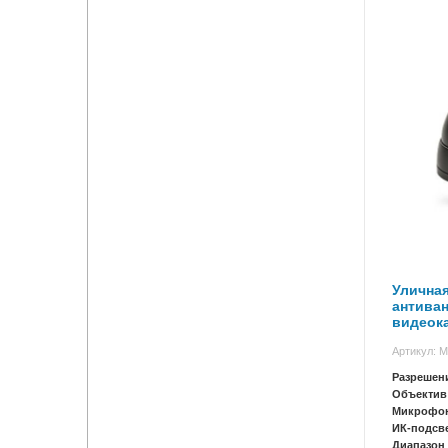
Уличная
антива
видеока
AH9290
Артикул: 
Разрешен
Объектив
Микрофо
ИК-подсв
Диапазон 