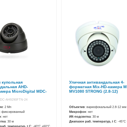
 купольная
Уличная антивандальная 4-
ндальная AHD-
форматная Mix-HD-камера М
мера MicroDigital MDC-
МV1080 STRONG (2.8-12)
FTN-24
MDC-AH9290FTN-24
ие
: 2 Мп
Объектив
: вариофокальный 2.8-12 мм
: фиксированный
Микрофон
: нет
н
: нет
ИК-подсветка
: 30 м
етка
: 30 м
Диапазон раб. температур, t C
: -45°С
раб. температур, t C
: -40°C +60°C