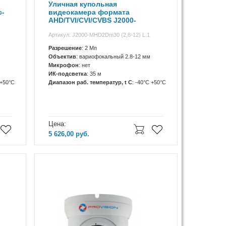
Уличная купольная
c-
видеокамера формата
AHD/TVI/CVI/CVBS J2000-
MHD2Dm30 (2,8-12) L.1
Артикул: J2000-MHD2Dm30 (2,8-12) L.1
Разрешение
: 2 Мп
Объектив
: вариофокальный 2.8-12 мм
Микрофон
: нет
ИК-подсветка
: 35 м
 +50°С
Диапазон раб. температур, t C
: -40°С +50°С
Цена:
5 626,00
руб.