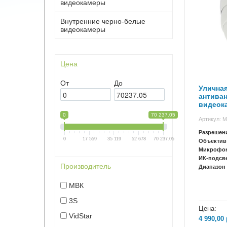
видеокамеры
Внутренние черно-белые
видеокамеры
Цена
От
До
Уличная
антива
видеока
AH9290
0
70 237.05
Артикул: 
Разрешен
0
17 559
35 119
52 678
70 237.05
Объектив
Микрофо
ИК-подсв
Производитель
Диапазон 
МВК
3S
Цена:
VidStar
4 990,00