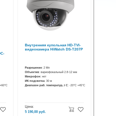
Внутренняя купольная HD-TVI-
видеокамера HiWatch DS-T207P
DC-
Разрешение
: 2 Мп
Объектив
: вариофокальный 2.8-12 мм
Микрофон
: нет
ИК-подсветка
: 30 м
 +60°C
Диапазон раб. температур, t C
: -20°С +45°С
Цена:
5 190,00
руб.