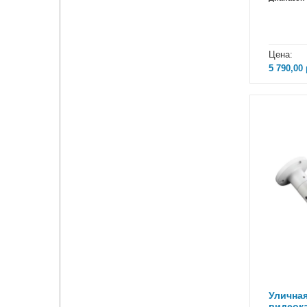
Цена:
5 790,00
Улична
видеок