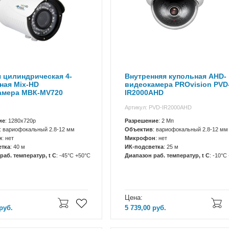
 цилиндрическая 4-
Внутренняя купольная AHD-
ная Mix-HD
видеокамера PROvision PVD
амера МВК-МV720
IR2000AHD
(2.8-12)
Артикул: PVD-IR2000AHD
ие
: 1280x720p
Разрешение
: 2 Мп
: вариофокальный 2.8-12 мм
Объектив
: вариофокальный 2.8-12 мм
н
: нет
Микрофон
: нет
етка
: 40 м
ИК-подсветка
: 25 м
раб. температур, t C
: -45°С +50°С
Диапазон раб. температур, t C
: -10°C
Цена:
руб.
5 739,00
руб.