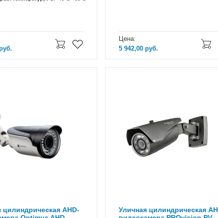
Цена:
руб.
5 942,00
руб.
я цилиндрическая AHD-
Уличная цилиндрическая AH
амера Optimus AHD-
видеокамера PROvision PV-