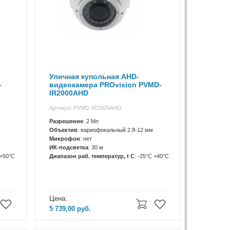
Уличная купольная AHD-
-
видеокамера PROvision PVMD-
IR2000AHD
Артикул: PVMD-IR2000AHD
Разрешение
: 2 Мп
Объектив
: вариофокальный 2.8-12 мм
Микрофон
: нет
ИК-подсветка
: 30 м
 +50°C
Диапазон раб. температур, t C
: -25°C +40°C
Цена:
5 739,00
руб.