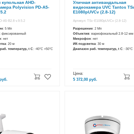
 купольная AHD-
Уличная антивандальная
мера Polyvision PD-A5-
видеокамера UVC Tantos TS
.5.2
E1080pUVCv (2.8-12)
D-A5-B2.8 v.9.5.2
Артикул: TSc-E1080pUVCv (2.8-12)
ие
: 5 Мп
Разрешение
: 2 Мп
: фиксированный
Объектив
: вариофокальный 2.8-12 мм
н
: нет
Микрофон
: нет
етка
: 20 м
ИК-подсветка
: 30 м
раб. температур, t C
: -40°С +50°С
Диапазон раб. температур, t C
: -30°С
Цена:
руб.
5 372,00
руб.