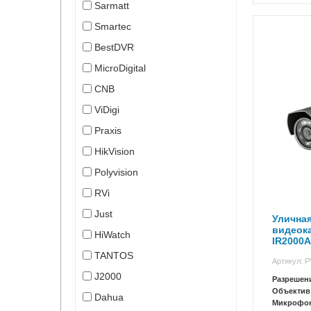
Sarmatt
Smartec
BestDVR
MicroDigital
CNB
ViDigi
Praxis
HikVision
Polyvision
RVi
Just
Улична
видеока
HiWatch
IR2000
TANTOS
Артикул: 
J2000
Разрешен
Объектив
Dahua
Микрофо