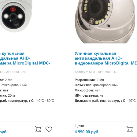
 купольная
Уличная купольная
ндальная AHD-
антивандальная AHD-
мера MicroDigital MDC-
видеокамера MicroDigital M
FTN1
AH9290FTN2
MDC-AH9290FTN1
Артикул: MDC-AH9290FTN2
ие
: 2 Мп
Разрешение
: 2 Мп
: фиксированный
Объектив
: фиксированный
н
: нет
Микрофон
: нет
етка
: 20 м
ИК-подсветка
: нет
раб. температур, t C
: -40°C +60°C
Диапазон раб. температур, t C
: -40°C
Цена:
руб.
4 990,00
руб.