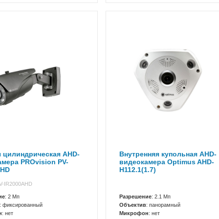
я цилиндрическая AHD-
Внутренняя купольная AHD-
мера PROvision PV-
видеокамера Optimus AHD-
AHD
H112.1(1.7)
PV-IR2000AHD
ие
: 2 Мп
Разрешение
: 2.1 Мп
: фиксированный
Объектив
: панорамный
н
: нет
Микрофон
: нет