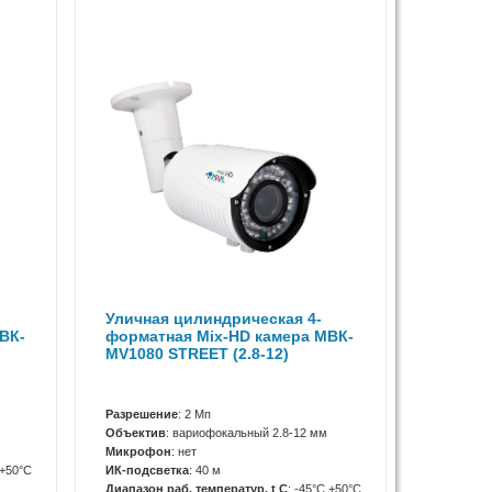
Уличная цилиндрическая 4-
ВК-
форматная Mix-HD камера МВК-
МV1080 STREET (2.8-12)
Разрешение
: 2 Мп
Объектив
: вариофокальный 2.8-12 мм
Микрофон
: нет
 +50°С
ИК-подсветка
: 40 м
Диапазон раб. температур, t C
: -45°С +50°С