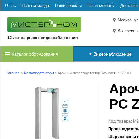
О нас
Наша команда
Наши проекты
Наши клиенты
Доставка 
Москва, ул
Воскресенс
12 лет на рынке видеонаблюдения
Каталог оборудования
Видеонаблюдение
Главная
>
Металлодетекторы
>
Арочный металлодетектор Блокпост PC Z 100
Аро
PC Z
Код товара:
M2
Производитель
Ширина зоны п