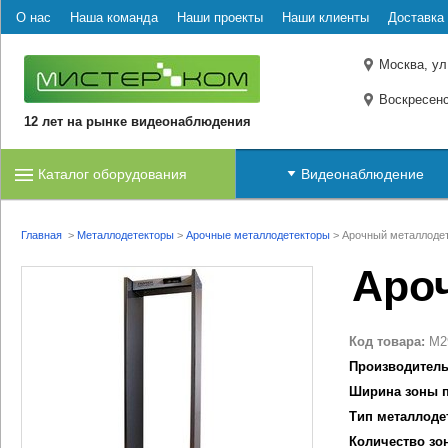
О нас
Наша команда
Наши проекты
Наши клиенты
Доставка 
Москва, ул
Воскресенс
12 лет на рынке видеонаблюдения
Каталог оборудования
Видеонаблюдение
Главная
>
Металлодетекторы
>
Арочные металлодетекторы
>
Арочный металлодет
Аро
Код товара:
M2
Производитель
Ширина зоны п
Тип металлоде
Количество зо