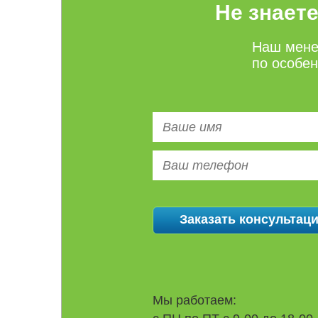
Не знает
Наш мене
по особе
Мы работаем: