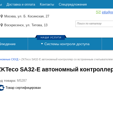
ы
Доставка и оплата
Контакты
Спецпредложения
info@m
Москва, ул. Б. Косинская, 27
Воскресенск, ул. Титова, 13
НАШИ УСЛУГИ
блюдение
Системы контроля доступа
ономные СКУД
>
ZKTeco SA32-E автономный контроллер со встроенным считывателем
ZKTeco SA32-E автономный контролле
од товара:
M5287
Товар сертифицирован