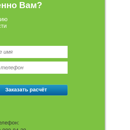
енно Вам?
цию
сти
елефон: