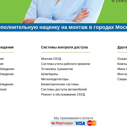
8 (495
полнительную наценку на монтаж в городах Мос
людения
Системы контроля доступа
Други
ния
Монтаж СКУД
Охран
ия
Система учета рабочего времени
Компь
аблюдения
Установка турникетов
Мини 
блюдения
Шлагбаумы
Монта
Металлодетекторы
Сварк
блюдение
Биометрические системы
онов
Системы доступа автомобилей
Ремонт и обслуживание СКУД
Мы принимаем к оплате