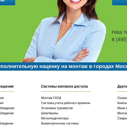
Наш т
8 (495
полнительную наценку на монтаж в городах Мос
людения
Системы контроля доступа
Други
ния
Монтаж СКУД
Охран
ия
Система учета рабочего времени
Компь
аблюдения
Установка турникетов
Мини 
блюдения
Шлагбаумы
Монта
Металлодетекторы
Сварк
блюдение
Биометрические системы