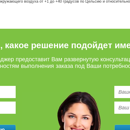
окружающего воздуха от +1 до +40 градусов по Цельсию и относительной
е, какое решение подойдет им
джер предоставит Вам развернутую консульта
нностям выполнения заказа под Ваши потребно