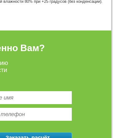
 влажности 80% при +25 градусов (без конденсации).
енно Вам?
цию
сти