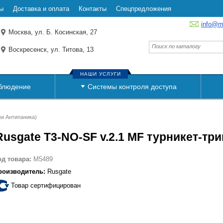
ы
Доставка и оплата
Контакты
Спецпредложения
info@m
Москва, ул. Б. Косинская, 27
Воскресенск, ул. Титова, 13
НАШИ УСЛУГИ
блюдение
Системы контроля доступа
ми Антипаника)
Rusgate T3-NO-SF v.2.1 MF турникет-тр
од товара:
M5489
роизводитель:
Rusgate
Товар сертифицирован