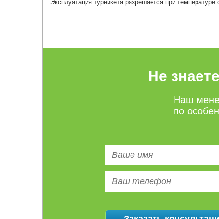
Эксплуатация турникета разрешается при температуре 
Не знает
Наш мене
по особе