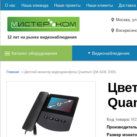
О нас
Наша команда
Наши проекты
Наши клиенты
Доставка 
Москва, ул
Воскресенс
12 лет на рынке видеонаблюдения
Каталог оборудования
Видеонаблюдение
Главная
>
Цветной монитор видеодомофона Quantum QM-433C EXEL
Цве
Qua
Код товара:
M2
Производитель
Размер монито