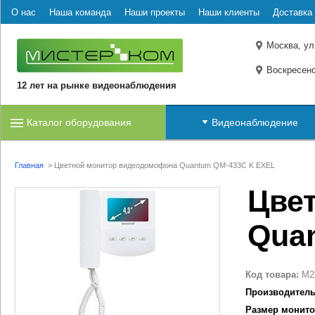
О нас
Наша команда
Наши проекты
Наши клиенты
Доставка 
Москва, ул
Воскресенс
12 лет на рынке видеонаблюдения
Каталог оборудования
Видеонаблюдение
Главная
>
Цветной монитор видеодомофона Quantum QM-433C K EXEL
Цве
Qua
Код товара:
M2
Производитель
Размер монито