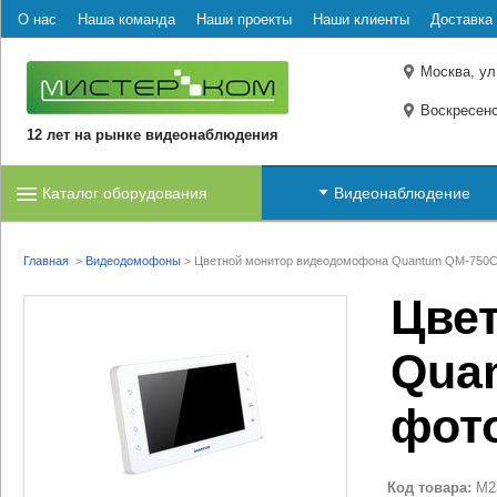
О нас
Наша команда
Наши проекты
Наши клиенты
Доставка 
Москва, ул
Воскресенс
12 лет на рынке видеонаблюдения
Каталог оборудования
Видеонаблюдение
Главная
>
Видеодомофоны
>
Цветной монитор видеодомофона Quantum QM-750C
Цве
Quan
фото
Код товара:
M2