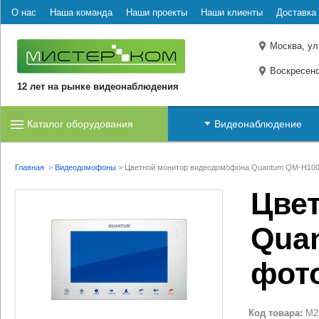
О нас
Наша команда
Наши проекты
Наши клиенты
Доставка 
Москва, ул
Воскресенс
12 лет на рынке видеонаблюдения
Каталог оборудования
Видеонаблюдение
Главная
>
Видеодомофоны
>
Цветной монитор видеодомофона Quantum QM-H10
Цве
Quan
фото
Код товара:
M2