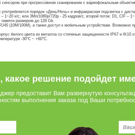
сенсором при прогрессивном сканировании c вариофокальным объективо
к употребляется порядок «День/Ночь» и инфракрасная подсветка с дист
 1~20 к/с; или 3Мп/1080p/720p - 25 кадров/с; второй поток: D1, CIF – 1
у памяти размером до 128 Gb.
J45 (10M/100M), а также доступ к мобильным устройствам. Возможно пр
орпус белого цвета из металла со степенью защищенности IP67 и IK10 
мпературе -30°C ~ +60°C.
е, какое решение подойдет им
джер предоставит Вам развернутую консульта
нностям выполнения заказа под Ваши потребно