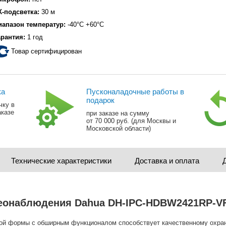
К-подсветка:
30 м
иапазон температур:
-40°C +60°C
арантия:
1 год
Товар сертифицирован
ка
Пусконаладочные работы в
подарок
чку в
аказе
при заказе на сумму
от 70 000 руб. (для Москвы и
Московской области)
Технические характеристики
Доставка и оплата
еонаблюдения Dahua DH-IPC-HDBW2421RP-VFS
ой формы с обширным функционалом способствует качественному охран