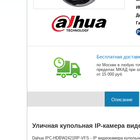
И
Д
Г
Бесплатная достав
по Москве в любую то
пределах МКАД при з
от 15 000 руб.
Описание
Уличная купольная IP-камера вид
Dahua IPC-HDBW2421RP-VFS - IP видеокамера купольн