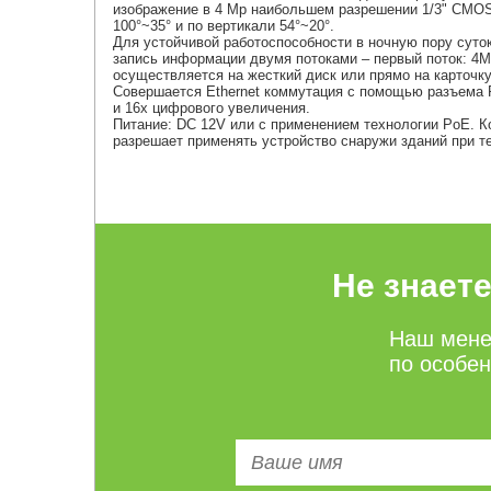
изображение в 4 Mp наибольшем разрешении 1/3" CMOS 
100°~35° и по вертикали 54°~20°.
Для устойчивой работоспособности в ночную пору суто
запись информации двумя потоками – первый поток: 4M –
осуществляется на жесткий диск или прямо на карточк
Совершается Ethernet коммутация с помощью разъема R
и 16x цифрового увеличения.
Питание: DC 12V или с применением технологии PoE. К
разрешает применять устройство снаружи зданий при те
Не знает
Наш мене
по особе