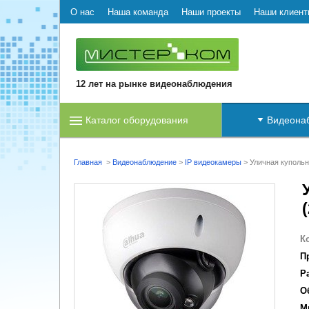
О нас
Наша команда
Наши проекты
Наши клиент
12 лет на рынке видеонаблюдения
Каталог оборудования
Видеона
Главная
>
Видеонаблюдение
>
IP видеокамеры
>
Уличная куполь
К
П
Р
О
М