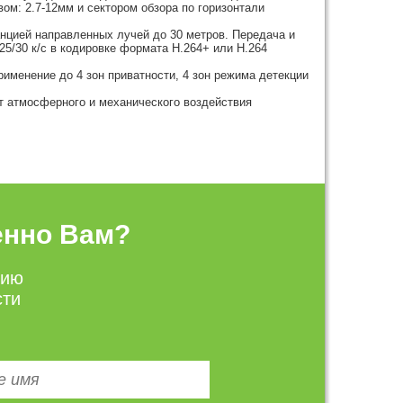
м: 2.7-12мм и сектором обзора по горизонтали
анцией направленных лучей до 30 метров. Передача и
~25/30 к/с в кодировке формата H.264+ или H.264
именение до 4 зон приватности, 4 зон режима детекции
от атмосферного и механического воздействия
енно Вам?
цию
сти