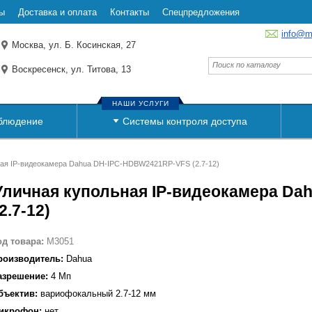
ы
Доставка и оплата
Контакты
Спецпредложения
info@m
Москва, ул. Б. Косинская, 27
Воскресенск, ул. Титова, 13
НАШИ УСЛУГИ
блюдение
Системы контроля доступа
ная IP-видеокамера Dahua DH-IPC-HDBW2421RP-VFS (2.7-12)
Уличная купольная IP-видеокамера D
(2.7-12)
од товара:
M3051
роизводитель:
Dahua
азрешение:
4 Мп
бъектив:
вариофокальный 2.7-12 мм
икрофон:
нет