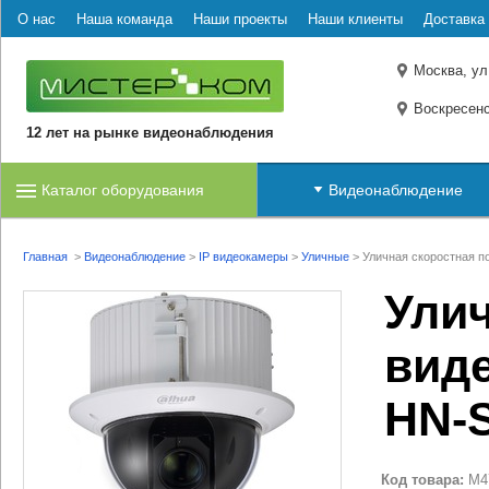
О нас
Наша команда
Наши проекты
Наши клиенты
Доставка 
Москва, ул
Воскресенс
12 лет на рынке видеонаблюдения
Каталог оборудования
Видеонаблюдение
Главная
>
Видеонаблюдение
>
IP видеокамеры
>
Уличные
>
Уличная скоростная 
Улич
вид
HN-
Код товара:
M4