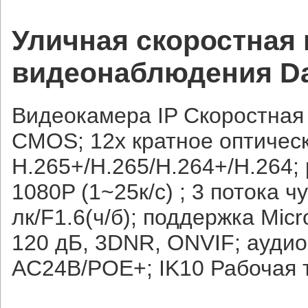
Уличная скоростная 
видеонаблюдения D
Видеокамера IP Скоростная
CMOS; 12x кратное оптическ
H.265+/H.265/H.264+/H.264;
1080P (1~25к/с) ; 3 потока ч
лк/F1.6(ч/б); поддержка M
120 дБ, 3DNR, ONVIF; аудио 
AC24В/PОE+; IK10 Рабочая т