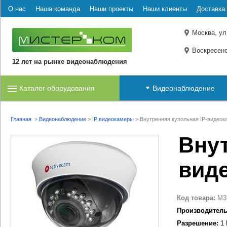
О нас
Наша команда
Наши проекты
Наши клиенты
Доставка 
Москва, ул
Воскресенс
12 лет на рынке видеонаблюдения
Каталог оборудования
Видеонаблюдение
Главная
>
Видеонаблюдение
>
IP видеокамеры
>
Внутренняя купольная IP-видеок
Внут
вид
Код товара:
M3
Производитель
Разрешение:
1 