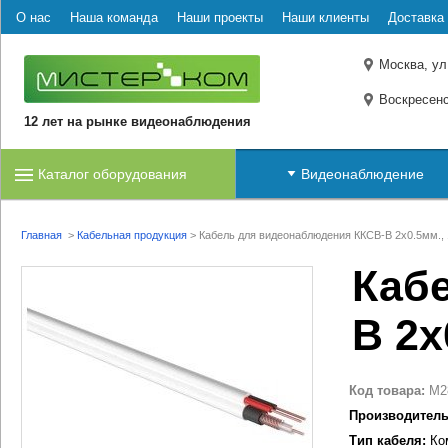
О нас
Наша команда
Наши проекты
Наши клиенты
Доставка 
Москва, ул
Воскресенс
12 лет на рынке видеонаблюдения
Каталог оборудования
Видеонаблюдение
Главная
>
Кабельная продукция
>
Кабель для видеонаблюдения ККСВ-В 2х0.5мм., 
Каб
В 2х
Код товара:
M2
Производитель
Тип кабеля:
Ко