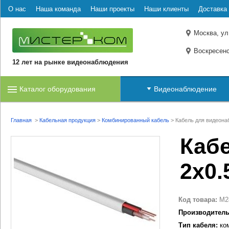
О нас
Наша команда
Наши проекты
Наши клиенты
Доставка 
Москва, ул
Воскресенс
12 лет на рынке видеонаблюдения
Каталог оборудования
Видеонаблюдение
Главная
>
Кабельная продукция
>
Комбинированный кабель
>
Кабель для видеона
Каб
2х0.
Код товара:
M2
Производитель
Тип кабеля:
ко