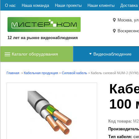
О нас
Наша команда
Наши проекты
Наши клиенты
Доставка 
Москва, ул
Воскресенс
12 лет на рынке видеонаблюдения
Каталог оборудования
Видеонаблюдение
Главная
>
Кабельная продукция
>
Силовой кабель
>
Кабель силовой NUM-J (NYM) 
Кабе
100 
Код товара:
M2
Производитель
Тип кабеля:
сил