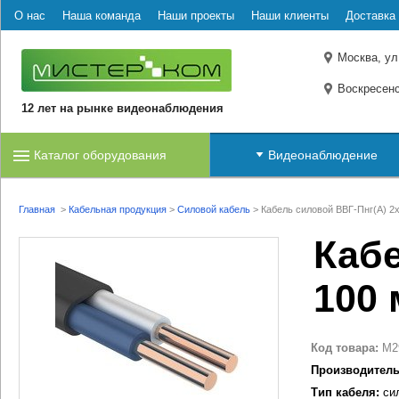
О нас
Наша команда
Наши проекты
Наши клиенты
Доставка 
Москва, ул
Воскресенс
12 лет на рынке видеонаблюдения
Каталог оборудования
Видеонаблюдение
Главная
>
Кабельная продукция
>
Силовой кабель
>
Кабель силовой ВВГ-Пнг(А) 2x
Кабе
100 
Код товара:
M2
Производитель
Тип кабеля:
сил