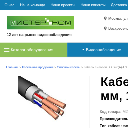
О нас
Наша команда
Наши проекты
Наши клиенты
Доставка 
Москва, ул
Воскресенс
12 лет на рынке видеонаблюдения
Каталог оборудования
Видеонаблюдение
Главная
>
Кабельная продукция
>
Силовой кабель
>
Кабель силовой ВВГзнг(А)-LS 
Кабе
мм, 
Код товара:
M2
Производитель
Тип кабеля:
сил