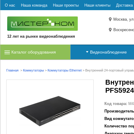
О нас
Наша команда
Наши проекты
Наши клиенты
Доставка 
Москва, ул
Воскресенс
12 лет на рынке видеонаблюдения
Каталог оборудования
Видеонаблюдение
Главная
>
Коммутаторы
>
Коммутаторы Ethernet
>
Внутренний 24-портовый упра
Внутрен
PFS5924
Код товара:
M4
Производитель
Вид коммутато
Количество по
Диапазон темп