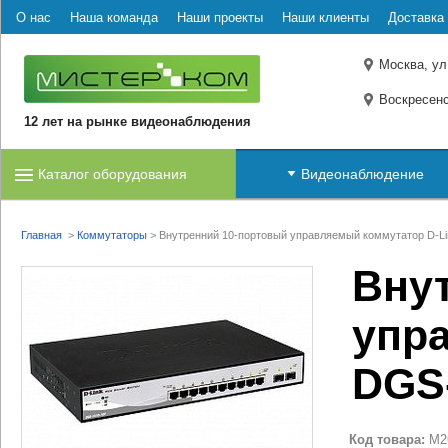
О нас
Наша команда
Наши проекты
Наши клиенты
Доставка 
Москва, ул
Воскресенс
12 лет на рынке видеонаблюдения
Каталог оборудования
Видеонаблюдение
Главная
>
Коммутаторы
>
Внутренний 10-портовый управляемый коммутатор D-L
Вну
упр
DGS
Код товара:
M2