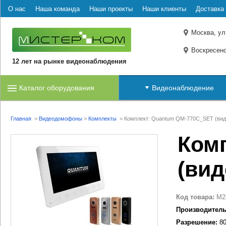
О нас
Наша команда
Наши проекты
Наши клиенты
Доставка 
Москва, ул
Воскресенс
12 лет на рынке видеонаблюдения
Каталог оборудования
Видеонаблюдение
Главная
>
Видеодомофоны
>
Комплекты
>
Комплект: Quantum QM-770C_SET (ви
Ком
(ви
Код товара:
M2
Производитель
Разрешение:
80