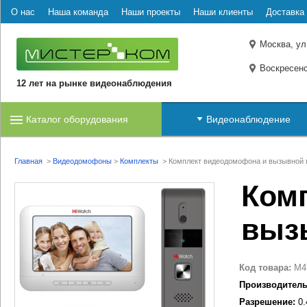
О нас
Наша команда
Наши проекты
Наши клиенты
Доставка 
Москва, ул
Воскресенс
12 лет на рынке видеонаблюдения
Каталог оборудования
Видеонаблюдение
Главная
>
Видеодомофоны
>
Комплекты
>
Комплект видеодомофона и вызывной 
Ком
выз
Код товара:
M4
Производитель
Разрешение:
0.