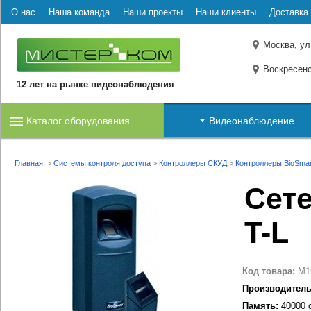
О нас
Наша команда
Наши проекты
Наши клиенты
Доставка 
Москва, ул
Воскресенс
12 лет на рынке видеонаблюдения
Каталог оборудования
Видеонаблюдение
Главная
>
Системы контроля доступа
>
Контроллеры СКУД
>
Контроллеры BioSmar
Сете
T-L
Код товара:
M1
Производитель
Память:
40000 