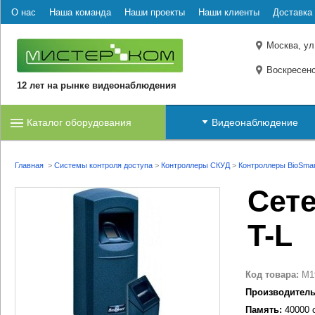
О нас
Наша команда
Наши проекты
Наши клиенты
Доставка 
Москва, ул
Воскресенс
12 лет на рынке видеонаблюдения
Каталог оборудования
Видеонаблюдение
Главная
>
Системы контроля доступа
>
Контроллеры СКУД
>
Контроллеры BioSmar
Сете
T-L
Код товара:
M1
Производитель
Память:
40000 