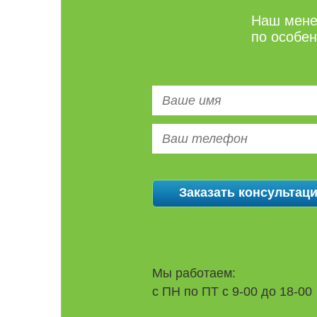
Наш мене
по особе
Мы работаем:
с ПН по ПТ с 9-00 до 18-00