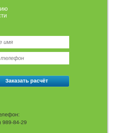
цию
сти
елефон:
) 989-84-29