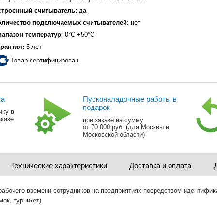
строенный считыватель:
да
оличество подключаемых считывателей:
нет
иапазон температур:
0°С +50°С
арантия:
5 лет
Товар сертифицирован
ка
Пусконаладочные работы в
подарок
чку в
аказе
при заказе на сумму
от 70 000 руб. (для Москвы и
Московской области)
Технические характеристики
Доставка и оплата
абочего времени сотрудников на предприятиях посредством идентифика
ок, турникет).