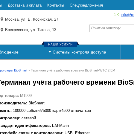
ы
Доставка и оплата
Контакты
Спецпредложения
info@m
Москва, ул. Б. Косинская, 27
Воскресенск, ул. Титова, 13
НАШИ УСЛУГИ
блюдение
Системы контроля доступа
роллеры BioSmart
>
Терминал учёта рабочего времени BioSmart-WTC 2 EM
Терминал учёта рабочего времени Bio
од товара:
M1909
роизводитель:
BioSmart
амять:
100000 событий/5000 карт/4500 отпечатков
онтроллер:
сетевой
тандарт идентификаторов:
EM-Marin
нтерфейс связи с контроллером:
USB, Ethernet