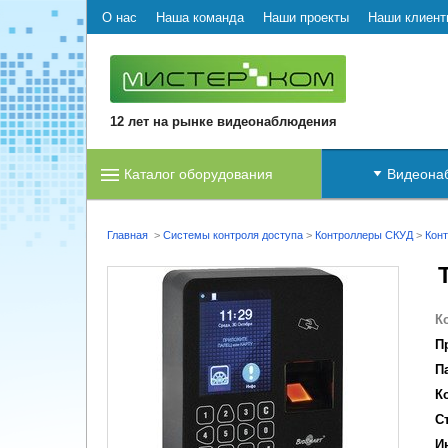
О нас
Наша команда
Наши проекты
Наши клиент
12 лет на рынке видеонаблюдения
Каталог оборудования
Видеона
Главная
>
Системы контроля доступа
>
Контроллеры СКУД
>
Конт
К
П
П
К
С
И