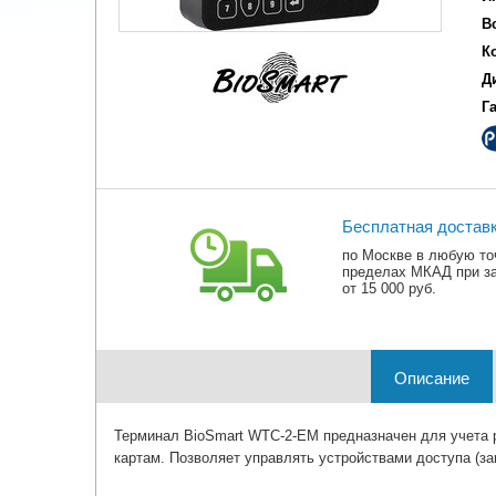
В
К
Д
Г
Бесплатная достав
по Москве в любую то
пределах МКАД при з
от 15 000 руб.
Описание
Терминал BioSmart WTC-2-EM предназначен для учета р
картам. Позволяет управлять устройствами доступа (зам