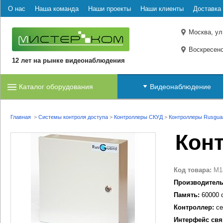
О нас
Наша команда
Наши проекты
Наши клиенты
Доставка 
Москва, ул
Воскресенс
12 лет на рынке видеонаблюдения
Каталог оборудования
Видеонаблюдение
Главная
>
Системы контроля доступа
>
Контроллеры СКУД
>
Контроллеры Rusgua
Кон
Код товара:
M1
Производитель
Память:
60000 
Контроллер:
се
Интерфейс свя