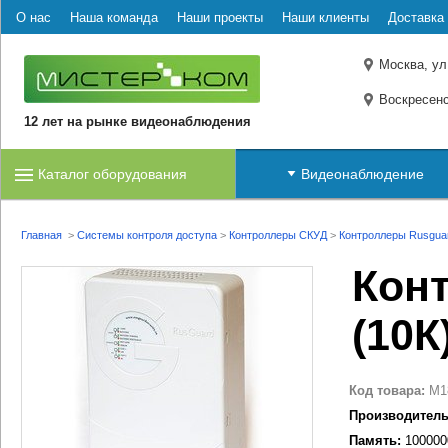
О нас
Наша команда
Наши проекты
Наши клиенты
Доставка 
Москва, ул
Воскресенс
12 лет на рынке видеонаблюдения
Каталог оборудования
Видеонаблюдение
Главная
>
Системы контроля доступа
>
Контроллеры СКУД
>
Контроллеры Rusgua
Кон
(10К
Код товара:
M1
Производитель
Память:
100000