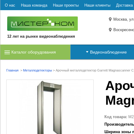
О нас
Наша команда
Наши проекты
Наши клиенты
Доставка 
Москва, ул
Воскресенс
12 лет на рынке видеонаблюдения
Каталог оборудования
Видеонаблюдение
Главная
>
Металлодетекторы
>
Арочный металлодетектор Garrett Magnascanner C
Ароч
Mag
Код товара:
M2
Производитель
Ширина зоны п