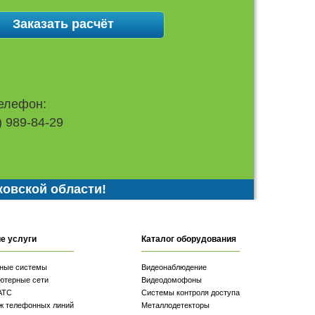
елефон:
) 989-84-29
ковской области!
е услуги
Каталог оборудования
ные системы
Видеонаблюдение
ютерные сети
Видеодомофоны
АТС
Системы контроля доступа
ж телефонных линий
Металлодетекторы