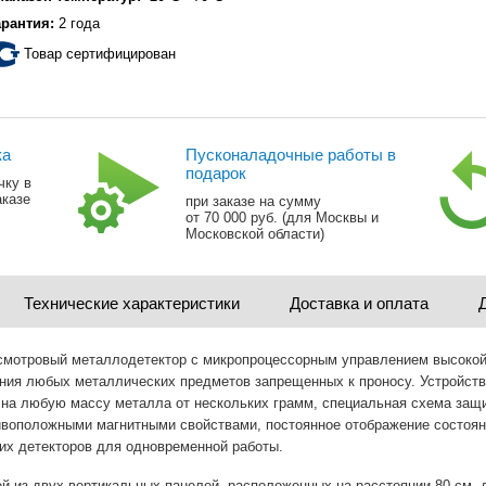
арантия:
2 года
Товар сертифицирован
ка
Пусконаладочные работы в
подарок
чку в
аказе
при заказе на сумму
от 70 000 руб. (для Москвы и
Московской области)
Технические характеристики
Доставка и оплата
досмотровый металлодетектор с микропроцессорным управлением высоко
ия любых металлических предметов запрещенных к проносу. Устройство
а на любую массу металла от нескольких грамм, специальная схема защ
ивоположными магнитными свойствами, постоянное отображение состоян
их детекторов для одновременной работы.
й из двух вертикальных панелей, расположенных на расстоянии 80 см. д