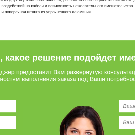
их воздействий на кабели и возможность нежелательного вмешательства
 и поперечная штанга из упрочненного алюминия.
е, какое решение подойдет им
джер предоставит Вам развернутую консульта
нностям выполнения заказа под Ваши потребно