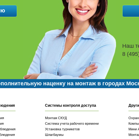
Наш т
8 (495
полнительную наценку на монтаж в городах Мос
людения
Системы контроля доступа
Други
ния
Монтаж СКУД
Охран
ия
Система учета рабочего времени
Компь
аблюдения
Установка турникетов
Мини 
блюдения
Шлагбаумы
Монта