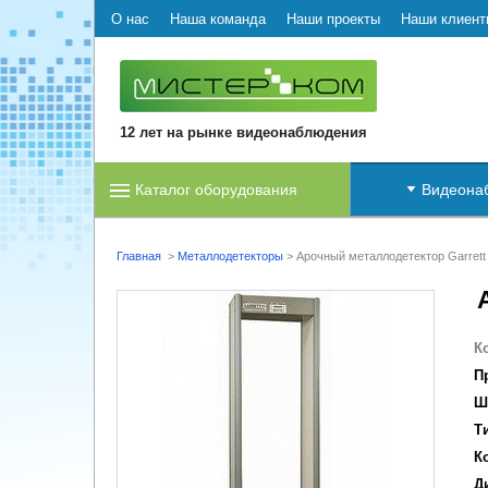
О нас
Наша команда
Наши проекты
Наши клиент
12 лет на рынке видеонаблюдения
Каталог оборудования
Видеона
Главная
>
Металлодетекторы
>
Арочный металлодетектор Garret
К
П
Ш
Т
К
Д