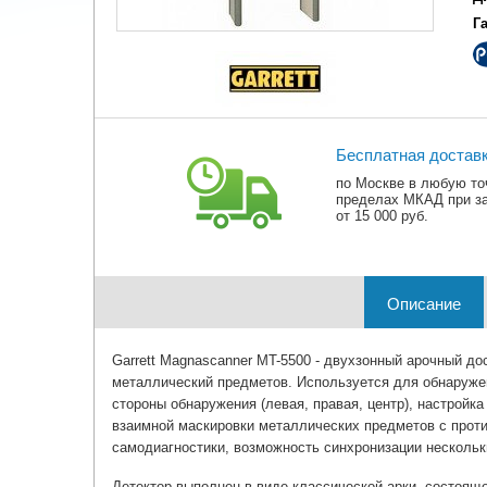
Г
Бесплатная достав
по Москве в любую то
пределах МКАД при з
от 15 000 руб.
Описание
Garrett Magnascanner MT-5500 - двухзонный арочный 
металлический предметов. Используется для обнаружен
стороны обнаружения (левая, правая, центр), настройк
взаимной маскировки металлических предметов с прот
самодиагностики, возможность синхронизации нескольк
Детектор выполнен в виде классической арки, состояще