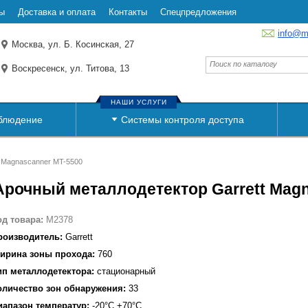
ы
Доставка и оплата
Контакты
Спецпредложения
info@m
Москва, ул. Б. Косинская, 27
Воскресенск, ул. Титова, 13
НАШИ УСЛУГИ
блюдение
Системы контроля доступа
t Magnascanner MT-5500
Арочный металлодетектор Garrett Mag
од товара:
M2378
роизводитель:
Garrett
ирина зоны прохода:
760
ип металлодетектора:
стационарный
оличество зон обнаружения:
33
иапазон температур:
-20°С +70°С