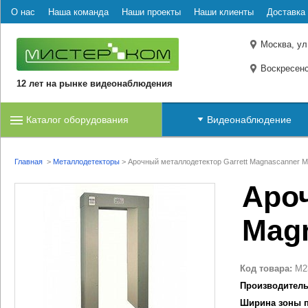
О нас
Наша команда
Наши проекты
Наши клиенты
Доставка 
Москва, ул
Воскресенс
12 лет на рынке видеонаблюдения
Каталог оборудования
Видеонаблюдение
Главная
>
Металлодетекторы
>
Арочный металлодетектор Garrett Magnascanner 
Ароч
Mag
Код товара:
M2
Производитель
Ширина зоны п