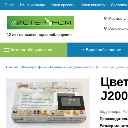
О нас
Наша команда
Наши проекты
Наши клиенты
Доставка 
Москва, ул
Воскресенс
12 лет на рынке видеонаблюдения
Каталог оборудования
Видеонаблюдение
Главная
>
Видеодомофоны
>
Мониторы видеодомофонов
>
Цветной видеодомофо
Цве
J20
Код товара:
M2
Производитель
Размер монито