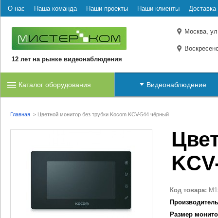
О нас
Наша команда
Наши проекты
Наши клиенты
Доставка 
Москва, ул
Воскресенс
12 лет на рынке видеонаблюдения
Каталог оборудования
Видеонаблюдение
Главная
>
Цветной монитор без трубки Kocom KCV-544 чёрный
Цве
KCV
Код товара:
M1
Производитель
Размер монито