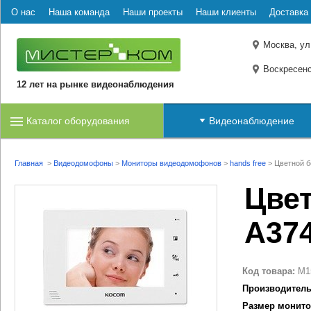
О нас
Наша команда
Наши проекты
Наши клиенты
Доставка 
Москва, ул
Воскресенс
12 лет на рынке видеонаблюдения
Каталог оборудования
Видеонаблюдение
Главная
>
Видеодомофоны
>
Мониторы видеодомофонов
>
hands free
>
Цветной б
Цвет
A37
Код товара:
M1
Производитель
Размер монито