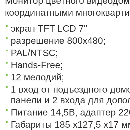
Монитор цветного видеодом
координатными многокварт
экран TFT LCD 7"
разрешение 800х480;
PAL/NTSC;
Hands-Free;
12 мелодий;
1 вход от подъездного до
панели и 2 входа для допо
Питание 14,5В, адаптер 22
Габариты 185 х127,5 х17 м