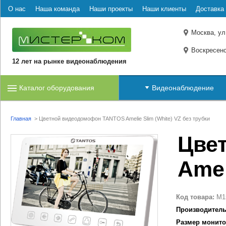
О нас
Наша команда
Наши проекты
Наши клиенты
Доставка 
Москва, ул
Воскресенс
12 лет на рынке видеонаблюдения
Каталог оборудования
Видеонаблюдение
Главная
>
Цветной видеодомофон TANTOS Amelie Slim (White) VZ без трубки
Цве
Amel
Код товара:
M1
Производитель
Размер монито