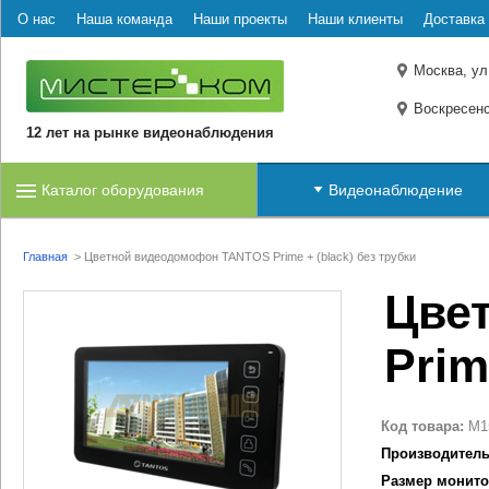
О нас
Наша команда
Наши проекты
Наши клиенты
Доставка 
Москва, ул
Воскресенс
12 лет на рынке видеонаблюдения
Каталог оборудования
Видеонаблюдение
Главная
>
Цветной видеодомофон TANTOS Prime + (black) без трубки
Цве
Prim
Код товара:
M1
Производитель
Размер монито