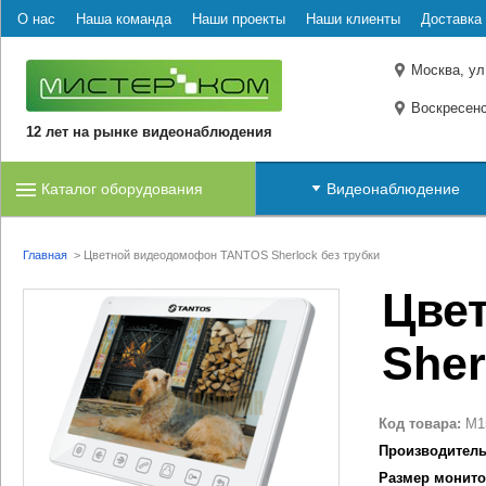
О нас
Наша команда
Наши проекты
Наши клиенты
Доставка 
Москва, ул
Воскресенс
12 лет на рынке видеонаблюдения
Каталог оборудования
Видеонаблюдение
Главная
>
Цветной видеодомофон TANTOS Sherlock без трубки
Цве
Sher
Код товара:
M1
Производитель
Размер монито