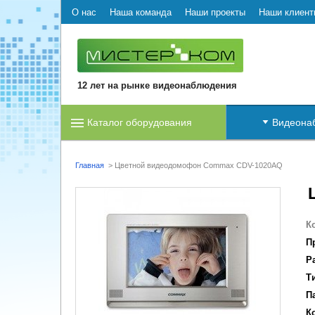
О нас
Наша команда
Наши проекты
Наши клиент
12 лет на рынке видеонаблюдения
Каталог оборудования
Видеона
Главная
>
Цветной видеодомофон Commax CDV-1020AQ
К
П
Р
Т
П
К