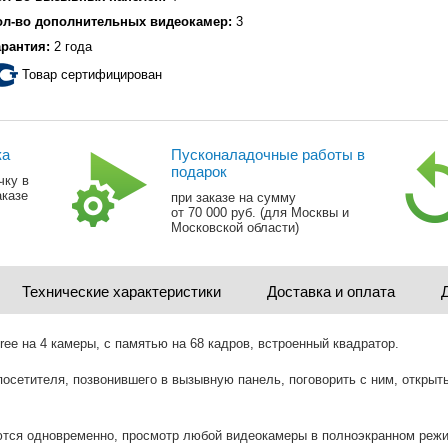
ол-во дополнительных видеокамер:
3
арантия:
2 года
Товар сертифицирован
ка
Пусконаладочные работы в
подарок
чку в
аказе
при заказе на сумму
от 70 000 руб. (для Москвы и
Московской области)
Технические характеристики
Доставка и оплата
 на 4 камеры, с памятью на 68 кадров, встроенный квадратор.
осетителя, позвонившего в вызывную панель, поговорить с ним, открыт
ются одновременно, просмотр любой видеокамеры в полноэкранном реж