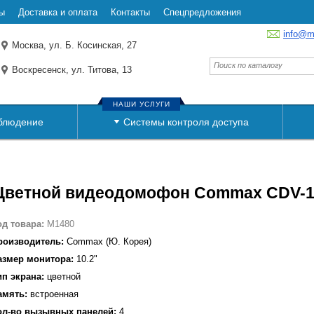
ы
Доставка и оплата
Контакты
Спецпредложения
info@m
Москва, ул. Б. Косинская, 27
Воскресенск, ул. Титова, 13
НАШИ УСЛУГИ
блюдение
Системы контроля доступа
Цветной видеодомофон Commax CDV-
од товара:
M1480
роизводитель:
Сommax (Ю. Корея)
азмер монитора:
10.2"
ип экрана:
цветной
амять:
встроенная
ол-во вызывных панелей:
4