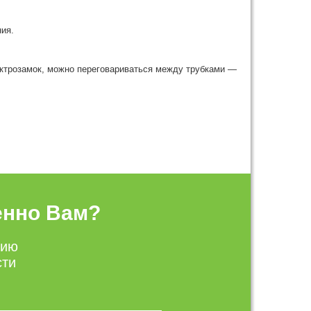
ния.
ктрозамок, можно переговариваться между трубками —
енно Вам?
цию
сти