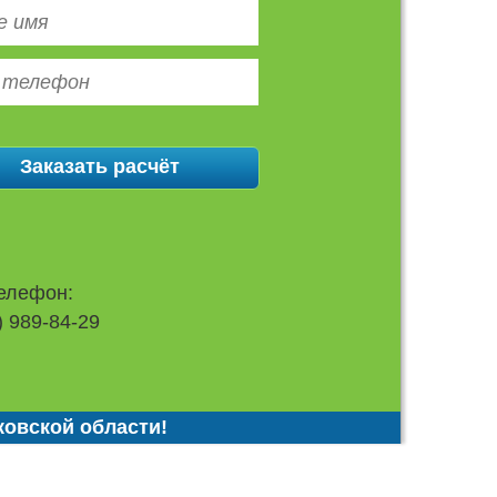
елефон:
) 989-84-29
ковской области!