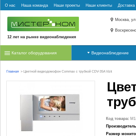
О нас
Наша команда
Наши проекты
Наши клиенты
Доставка 
Москва, ул
Воскресенс
12 лет на рынке видеонаблюдения
Каталог оборудования
Видеонаблюдение
Главная
>
Цветной видеодомофон Commax с трубкой CDV-35A Vizit
Цве
труб
Код товара:
M1
Производитель
Размер монито