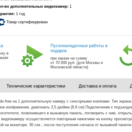
ол-во дополнительных видеокамер:
1
арантия:
1 год
Товар сертифицирован
ка
Пусконаладочные работы в
подарок
чку в
аказе
при заказе на сумму
от 70 000 руб. (для Москвы и
Московской области)
Технические характеристики
Доставка и оплата
free на 1 дополнительную камеру с сенсорными кнопками. Тип экрана:
енное изображение, диагональ 3,5 дюйма (8,9 см).Подключение к по
посетителя, позвонившего в вызывную панель, поговорить с ним, откры
ю видеокамеру осуществляется повторным нажатием на кнопку просмотр
й на мониторе: 30 сек.; после поступления сигнала от вызывной панели: