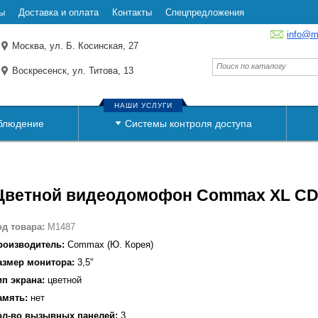
ы
Доставка и оплата
Контакты
Спецпредложения
info@m
Москва, ул. Б. Косинская, 27
Воскресенск, ул. Титова, 13
НАШИ УСЛУГИ
блюдение
Системы контроля доступа
Цветной видеодомофон Commax XL CD
од товара:
M1487
роизводитель:
Сommax (Ю. Корея)
азмер монитора:
3,5"
ип экрана:
цветной
амять:
нет
ол-во вызывных панелей:
3