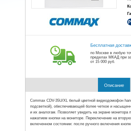
К
Г
Бесплатная достав
по Москве в любую то
пределах МКАД при з
от 15 000 руб.
Описание
Commax CDV-35U/XL белый цветной видеодомофон hands-
подсветкой), обеспечивающей более четкое и насыщ
и их аналогам. Позволяет увидеть на экране монитора 
нажатием кнопки на мониторе. Переключение на втору
включенном состоянии: после ручного включения кнопко