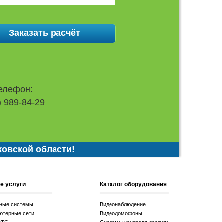
елефон:
) 989-84-29
ковской области!
е услуги
Каталог оборудования
ные системы
Видеонаблюдение
ютерные сети
Видеодомофоны