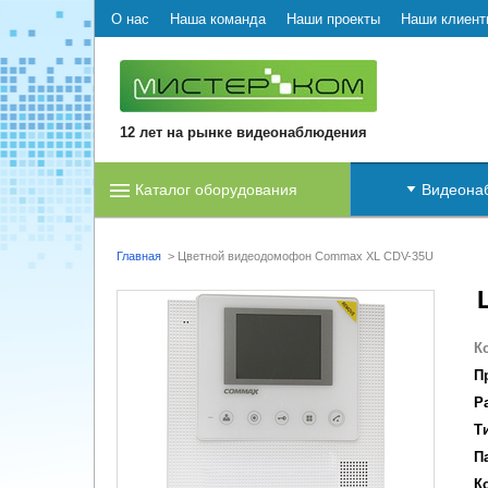
О нас
Наша команда
Наши проекты
Наши клиент
12 лет на рынке видеонаблюдения
Каталог оборудования
Видеона
Главная
>
Цветной видеодомофон Commax XL CDV-35U
К
П
Р
Т
П
К