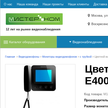
О нас
Наша команда
Наши проекты
Наши клиенты
Доставка 
Москва, ул
Воскресенс
12 лет на рынке видеонаблюдения
Каталог оборудования
Видеонаблюдение
Главная
>
Видеодомофоны
>
Мониторы видеодомофонов
>
с трубкой
>
Цветной в
Цве
E40
Код товара:
M1
Производитель
Размер монито